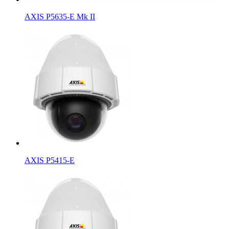
AXIS P5635-E Mk II
AXIS P5415-E