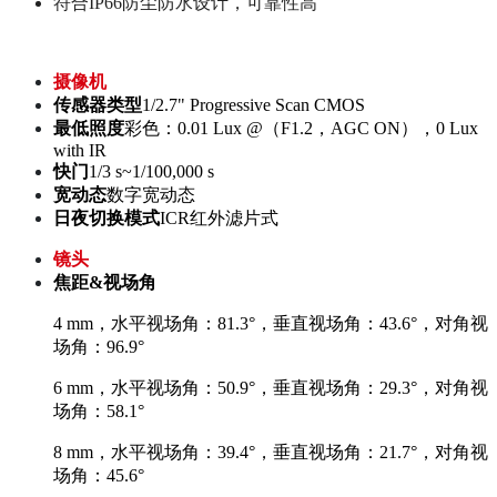
符合IP66防尘防水设计，可靠性高
摄像机
传感器类型
1/2.7" Progressive Scan CMOS
最低照度
彩色：0.01 Lux @（F1.2，AGC ON），0 Lux
with IR
快门
1/3 s~1/100,000 s
宽动态
数字宽动态
日夜切换模式
ICR红外滤片式
镜头
焦距&视场角
4 mm，水平视场角：81.3°，垂直视场角：43.6°，对角视
场角：96.9°
6 mm，水平视场角：50.9°，垂直视场角：29.3°，对角视
场角：58.1°
8 mm，水平视场角：39.4°，垂直视场角：21.7°，对角视
场角：45.6°