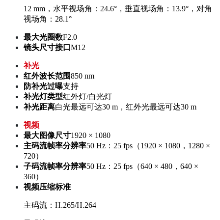
12 mm，水平视场角：24.6°，垂直视场角：13.9°，对角
视场角：28.1°
最大光圈数
F2.0
镜头尺寸接口
M12
补光
红外波长范围
850 nm
防补光过曝
支持
补光灯类型
红外灯/白光灯
补光距离
白光最远可达30 m，红外光最远可达30 m
视频
最大图像尺寸
1920 × 1080
主码流帧率分辨率
50 Hz：25 fps（1920 × 1080，1280 ×
720）
子码流帧率分辨率
50 Hz：25 fps（640 × 480，640 ×
360）
视频压缩标准
主码流：H.265/H.264