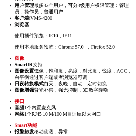
用户管理
最多32个用户，可分3级用户权限管理：管理
员，操作员，普通用户
客户端
iVMS-4200
浏览器
使用插件预览：IE10，IE11
使用本地服务预览：Chrome 57.0+，Firefox 52.0+
图像
SmartIR
支持
图像设置
镜像，饱和度，亮度，对比度，锐度，AGC，
白平衡通过客户端或者浏览器可调
日夜转换模式
白天，夜晚，自动，定时切换
图像增强
背光补偿，强光抑制，3D数字降噪
接口
音频
1个内置麦克风
网络
1个RJ45 10 M/100 M自适应以太网口
Smart功能
报警触发
移动侦测，异常