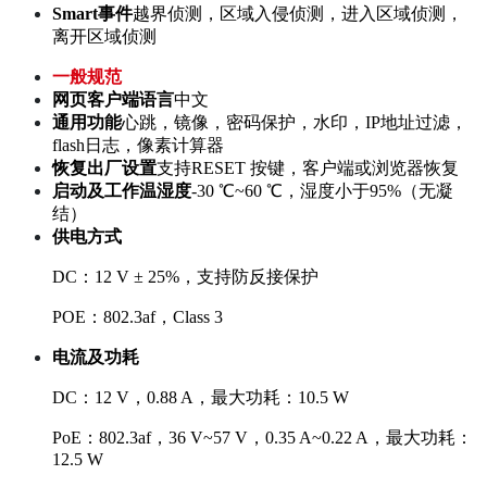
Smart事件
越界侦测，区域入侵侦测，进入区域侦测，
离开区域侦测
一般规范
网页客户端语言
中文
通用功能
心跳，镜像，密码保护，水印，IP地址过滤，
flash日志，像素计算器
恢复出厂设置
支持RESET 按键，客户端或浏览器恢复
启动及工作温湿度
-30 ℃~60 ℃，湿度小于95%（无凝
结）
供电方式
DC：12 V ± 25%，支持防反接保护
POE：802.3af，Class 3
电流及功耗
DC：12 V，0.88 A，最大功耗：10.5 W
PoE：802.3af，36 V~57 V，0.35 A~0.22 A，最大功耗：
12.5 W