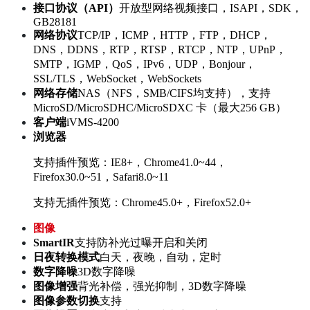
接口协议（API）
开放型网络视频接口，ISAPI，SDK，
GB28181
网络协议
TCP/IP，ICMP，HTTP，FTP，DHCP，
DNS，DDNS，RTP，RTSP，RTCP，NTP，UPnP，
SMTP，IGMP，QoS，IPv6，UDP，Bonjour，
SSL/TLS，WebSocket，WebSockets
网络存储
NAS（NFS，SMB/CIFS均支持），支持
MicroSD/MicroSDHC/MicroSDXC 卡（最大256 GB）
客户端
iVMS-4200
浏览器
支持插件预览：IE8+，Chrome41.0~44，
Firefox30.0~51，Safari8.0~11
支持无插件预览：Chrome45.0+，Firefox52.0+
图像
SmartIR
支持防补光过曝开启和关闭
日夜转换模式
白天，夜晚，自动，定时
数字降噪
3D数字降噪
图像增强
背光补偿，强光抑制，3D数字降噪
图像参数切换
支持