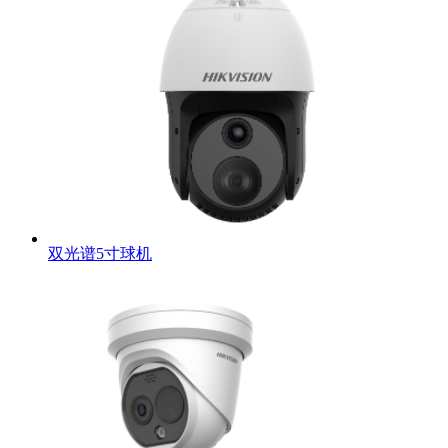
双光谱5寸球机